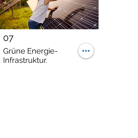
07
Grüne Energie-
Infrastruktur.
Unsere Kleingärten werden nach Möglichkeit
genutzt um zusätzlich grüne Energie-
Infrastrukturen zu schaffen. Unsere anderem
durch Photovoltaik und Regenwasser-Nutzung
reduzieren wir nicht nur den Bedarf unserer
Anlagen sondern erzeugen aktiv mehr
nachhaltige Energie.