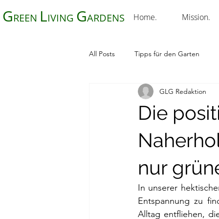
G
L
G
REEN
IVING
ARDENS
Home.
Mission.
All Posts
Tipps für den Garten
GLG Redaktion
Die posi
Naherhol
nur grün
In unserer hektische
Entspannung zu fin
Alltag entfliehen, 