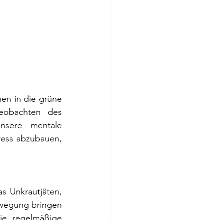
en in die grüne 
obachten des 
nsere mentale 
ess abzubauen, 
s Unkrautjäten, 
ewegung bringen 
e regelmäßige 