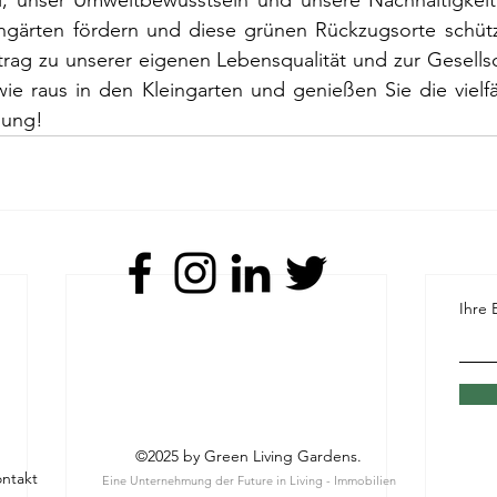
, unser Umweltbewusstsein und unsere Nachhaltigkeit.
ngärten fördern und diese grünen Rückzugsorte schütz
trag zu unserer eigenen Lebensqualität und zur Gesellsc
 wie raus in den Kleingarten und genießen Sie die vielfäl
lung!
Ihre 
©2025 by Green Living Gardens.
ntakt
Eine Unternehmung der
Future in Living - Immobilien