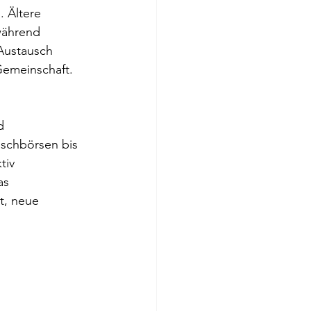
 Ältere 
während 
Austausch 
Gemeinschaft.
d 
uschbörsen bis 
tiv 
as 
t, neue 