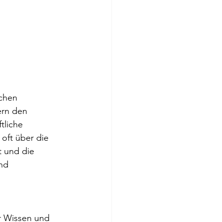
chen 
rn den 
tliche 
oft über die 
 und die 
nd 
r Wissen und 