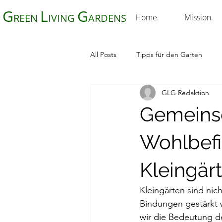
G
L
G
REEN
IVING
ARDENS
Home.
Mission.
All Posts
Tipps für den Garten
GLG Redaktion
Gemeinsc
Wohlbefi
Kleingär
Kleingärten sind nic
Bindungen gestärkt 
wir die Bedeutung de