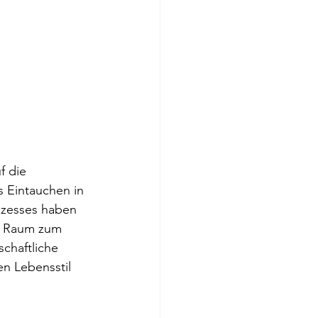
f die 
 Eintauchen in 
ozesses haben 
n Raum zum 
chaftliche 
n Lebensstil 