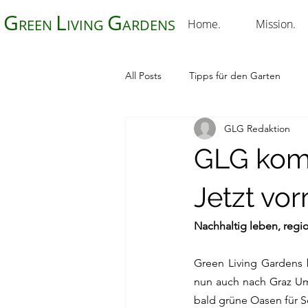
G
L
G
REEN
IVING
ARDENS
Home.
Mission.
All Posts
Tipps für den Garten
GLG Redaktion
GLG kom
Jetzt vo
Nachhaltig leben, regi
Green Living Gardens b
nun auch nach Graz Um
bald grüne Oasen für S