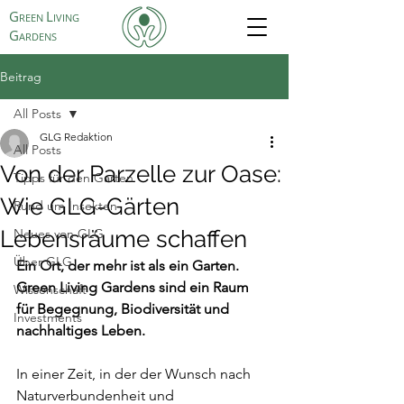
G
L
REEN
IVING
G
ARDENS
Beitrag
All Posts
GLG Redaktion
All Posts
Von der Parzelle zur Oase:
Tipps für den Garten
Wie GLG-Gärten
Rund um Insekten
Lebensräume schaffen
Neues von GLG
Über GLG
Ein Ort, der mehr ist als ein Garten. 
Green Living Gardens sind ein Raum 
Wissenschaft
für Begegnung, Biodiversität und 
Investments
nachhaltiges Leben.
In einer Zeit, in der der Wunsch nach 
Naturverbundenheit und 