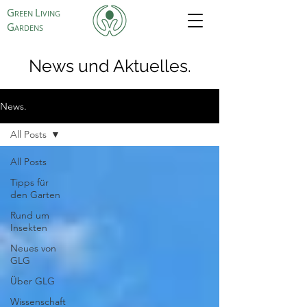
G
L
REEN
IVING
G
ARDENS
News und Aktuelles.
News.
All Posts
All Posts
Tipps für
den Garten
Rund um
Insekten
Neues von
GLG
Über GLG
Wissenschaft